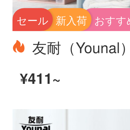
セール
新入荷
おすす
¥411~