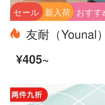
セール
新入荷
おすす
¥405~