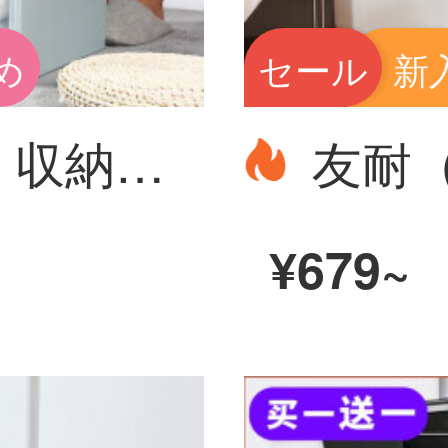
め
セール
新
友耐（Younal）収納箱の大引き出し式収納棚洋服整理箱プラスチック透明下着収納ケース布団収納ボックス象牙白1個42*32.5*18 cm
¥679~