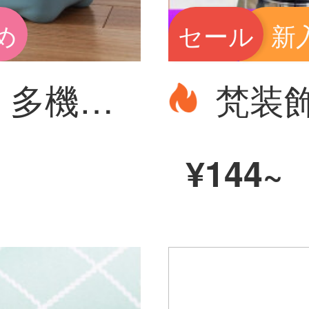
め
セール
新
友耐（Younal）多機能プラスチックのバケツに蓋をして厚くしてあります。お風呂や釣りの桶や腰掛けなどを持っています。家庭用のお菓子は北欧の粉を収納します。
¥144~