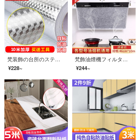
梵装飾の台所のステッカーは高温に耐えて油煙を防ぐシールを貼って、壁に食器棚のアルミ箔紙の壁紙を貼って、自分でかまどの台面のシールを貼ります。防水防湿紙の壁の錫紙の壁紙の壁紙の引き出しは厚いチェックの幅を61センチ10メートル敷いてください。
梵飾油煙機フィルタリング膜カバー厨房用品油煙防止シール吸油紙油汚れ防止吸油膜保護カバーレストランの防油シール吸油綿通し紙をAに貼る。【手裂きタイプ】不織布（46 cm*10 m）
¥228~
¥244~