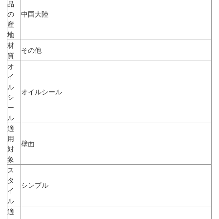
品
の
中国大陸
産
地
材
その他
質
オ
イ
ル
オイルシール
シ
ー
ル
適
用
壁面
対
象
ス
タ
シンプル
イ
ル
適