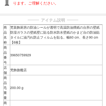
ります。ご理解ください。
アイテム説明
商
梵装飾厨房の防油シールが透明で高温防油煙紙の台所の壁紙
品
防湿ガラスの壁紙壁に貼る防水防水壁紙のかまど台の防油貼
名
タイルに油汚れ防止フィルムを貼る。幅60 cm、長さ90 cm
称
【6枚】
商
品
39650759929
番
号
店
梵飾旗艦店
舗
商
品
毛
200.00 g
重
量
商