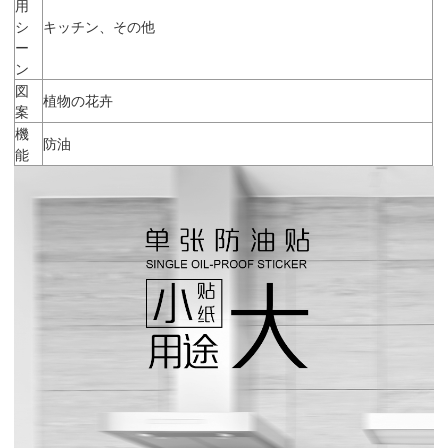
用
シ
キッチン、その他
ー
ン
図
植物の花卉
案
機
防油
能