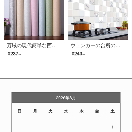
万域の現代簡単な西洋式は厚いPVCをプラスして壁の紙にくっつきます。寝室の書斎のテレビの背景の壁のシールの米黄の絹糸の0.6*5メートル
ウェンカーの台所の防火防油帖の壁紙は自分で浴室の防水の台所の防油ステッカーにくっつきます。高温のかまどの防油煙機のタイルの壁のステッカーの食器棚に新灰白5メートルの幅60センチを貼ります。
¥237~
¥243~
2026年8月
日
月
火
水
木
金
土
1