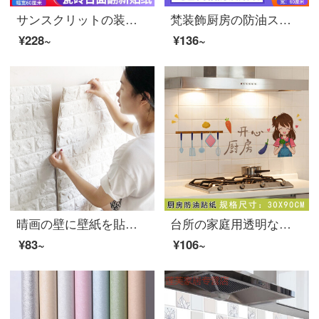
サンスクリットの装飾のシミュレーション大理石の紋様PVCは台所のテーブルの上のタイルの防油のシールの家具を貼り付けて新しく保護して食器棚の台の上のタイルの防水の貼る膜の装飾の壁紙の壁紙を貼ってA.ジャズの白の5メートルの長さx 60センチメートルの幅を貼ります。
梵装飾厨房の防油ステッカー戸棚の引き出し学生寮の寝室の家具防水防湿壁紙のクローゼットの張り紙を貼りました。家庭用の壁紙の壁紙を飾っています。黄色の壁紙は60センチ幅3メートルです。
¥228~
¥136~
晴画の壁に壁紙を貼って壁を保護します。三次元の白いれんがの模様を貼ります。厚い壁の張り紙を貼って、寝室にテレビの壁の壁紙を飾ります。
台所の家庭用透明なかまどの防油シールは壁の油煙機の壁に貼り付けて高温防水に耐えます。寝室の壁に壁の壁にタイルを塗って、壁紙を飾って、楽しい台所にします。
¥83~
¥106~