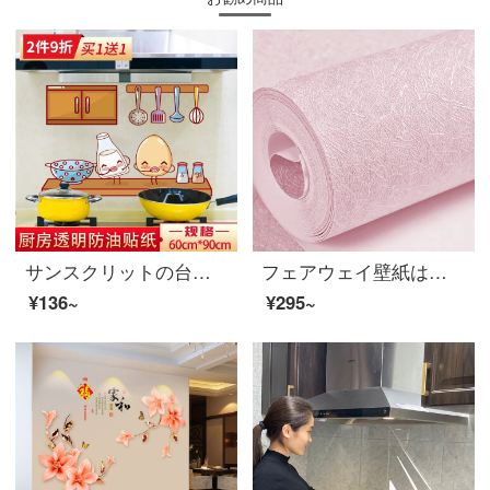
サンスクリットの台所の防油シールが透明で高温防油煙シールが貼ってあります。台所の壁紙はかまどの壁に飾ります。ガラスで壁紙を貼ります。防水、油汚れ防止壁に貼ります。
フェアウェイ壁紙はテレビの背景壁を貼ってから、寝室のリビングに貼ります。現代簡単な子供部屋のシールは直接にカラーフィルムを貼ります。薄いピンクの60センチ幅X 6メートルです。
¥136~
¥295~