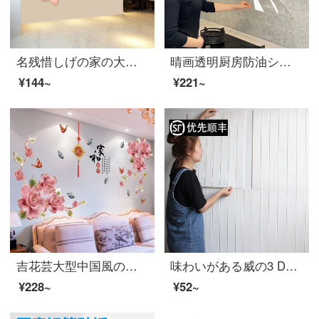
名残惜しげの家の大型中国風ホーンの壁に壁テレビの背景壁を貼って、リビングルームの部屋の壁の装飾品のシールを貼って、壁に貼り付けます。
晴画透明厨房防油シール厨房ステッカー壁防油壁紙耐高温タイル貼膜油煙機かまどシール60*90 cm 4枚セット
¥144~
¥221~
吉花芸大型中国風の富貴な花の壁はテレビの背景の壁のリビングルームのソファーの部屋の壁の装飾品のシールを貼って壁紙の壁にくっつきます。
味わいがある威の3 D立体壁は自分で貼って客間の寝室のレストランの展示室の事務室の壁紙にくっついてからテレビの背景の壁にくっつきます。壁の壁紙を貼ります。
¥228~
¥52~