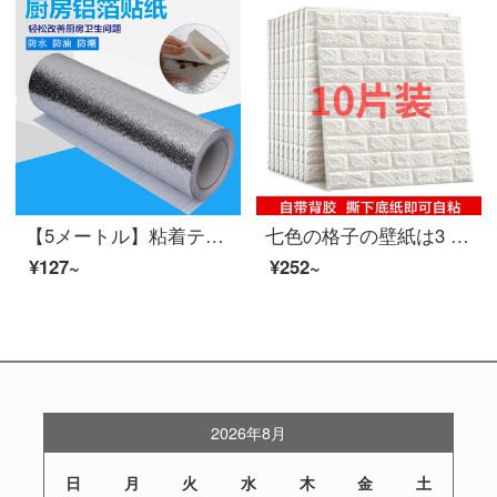
【5メートル】粘着テープタイプの大サイズの防油ステッカーキッチンステッカーは高温に耐えられます。壁に貼り付けて壁紙を貼ります。銀色-刃雪城幅30*長さ500 cmです。
七色の格子の壁紙は3 Dの立体壁にくっついてから、泡れんがの壁のシールを貼ります。防水防湿屋根の背景にある壁れんがの紋様の衝突防止シートです。リビングルームの壁紙はテレビの背に普通の特別価格のれんがの紋様を貼っています。
¥127~
¥252~
2026年8月
日
月
火
水
木
金
土