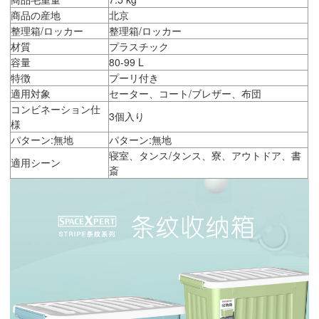
商品の産地
北京
整理箱/ロッカー
整理箱/ロッカー
材質
プラスチック
容量
80-99 L
特徴
プーリ付き
適用対象
セーター、コート/ブレザー、布団
コンビネーション仕
3個入り
様
パターン:無地
パターン:無地
寝室、タンス/タンス、寮、アウトドア、書
適用シーン
斎