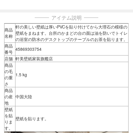
アイテム説明
軒の美しい壁紙は厚いPVCを貼り付けてから大理石の模様の
商品
壁紙をまねます。台所のかまどの台の面は油を防いでトイレ
名称
の浴室の防水のデスクトップのテーブルのお茶を貼ります。
商品
45869303754
番号
店舗
軒美壁紙家装旗艦店
商品
の毛
1.5 kg
の重
さ
商品
の産
中国大陸
地
壁紙
を貼
壁紙を貼ります。
りま
す。