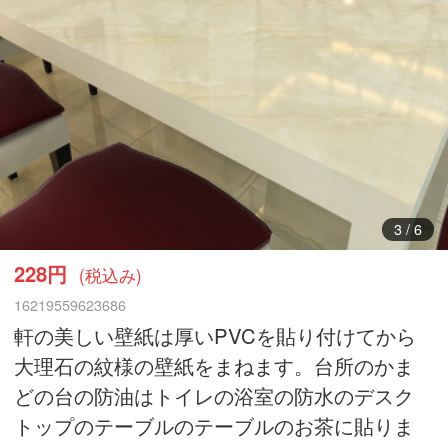
3
/
6
228円
(税込み)
16219559623686
軒の美しい壁紙は厚いPVCを貼り付けてから
大理石の紋様の壁紙をまねます。台所のかま
どの台の防油はトイレの浴室の防水のデスク
トップのテーブルのテーブルのお茶に貼りま