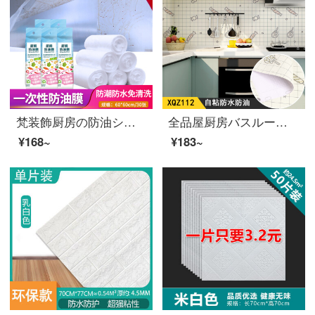
梵装飾厨房の防油シールが透明で、自粘性油煙機で、油遮断フィルムキャビネットの壁に使い捨ての防水紙と油汚れ吸油紙を貼り付けます。かまどの壁面の台のかまどは、貼る膜で使い捨ての透明膜60*60 CM【30枚/1巻】
全品屋厨房バスルームのモザイクpvc壁ステッカートイレの防水防油タイルは高温に耐えて薄黄の子供時代のXQZ 112 61 cm幅を貼り、3メートルの長さ（デフォルト連続出荷）
¥168~
¥183~