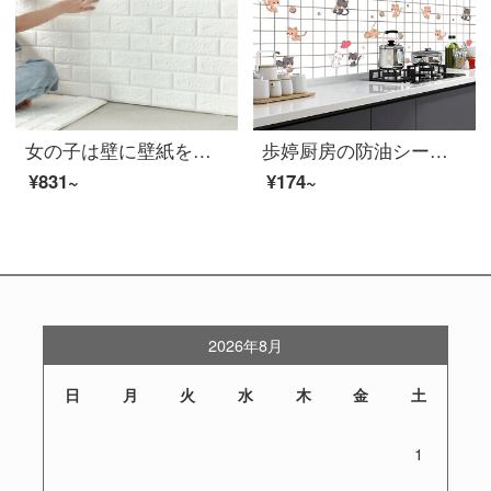
女の子は壁に壁紙を貼ることを防ぎます。10枚の服は自分で貼ります。厚い3 D立体レンガの紋様は防水防油壁板を貼ります。寝室のテレビ背景壁の装飾ステッカーは70*77 cmの白です。
歩婷厨房の防油シールは高温防油煙シールキャビネットのかまど台で壁に防水油煙タイルを貼り、台所のシールを厚くして油汚れ防止キッチンの壁紙に貼ります。
¥831~
¥174~
2026年8月
日
月
火
水
木
金
土
1