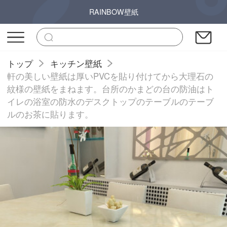
RAINBOW壁紙
トップ
キッチン壁紙
軒の美しい壁紙は厚いPVCを貼り付けてから大理石の
紋様の壁紙をまねます。台所のかまどの台の防油はト
イレの浴室の防水のデスクトップのテーブルのテーブ
ルのお茶に貼ります。