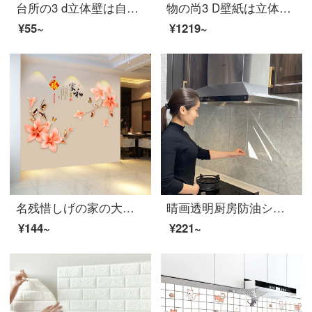
台所の3 d立体壁は自分で寝室のれんがの紋様の壁紙の台所の油を防ぐシールにくっつきます。防水防湿装飾の背景壁は無味乳白色（70*77）センチメートルです。
物の尚3 D壁紙は立体壁紙を貼り、壁紙テレビの背景壁を貼り付けてからリビングルームの寮の壁保護パネル子供部屋に防水防水防油卸売り価格のパイナップルを貼っています。
¥55~
¥1219~
名残惜しげの家の大型中国風ホーンの壁に壁テレビの背景壁を貼って、リビングルームの部屋の壁の装飾品のシールを貼って、壁に貼り付けます。
晴画透明厨房防油シール厨房ステッカー壁防油壁紙耐高温タイル貼膜油煙機かまどシール60*90 cm 4枚セット
¥144~
¥221~