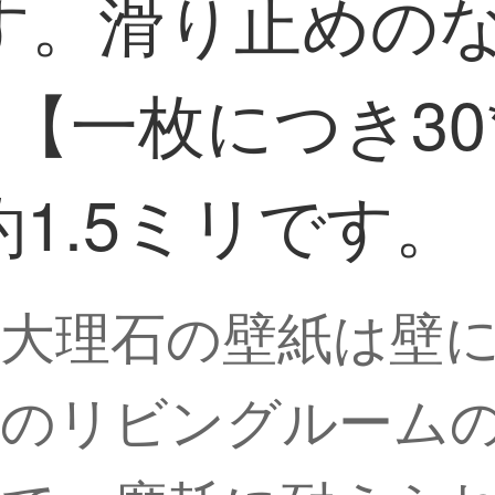
す。滑り止めのな
1【一枚につき30*
1.5ミリです。
大理石の壁紙は壁
のリビングルーム