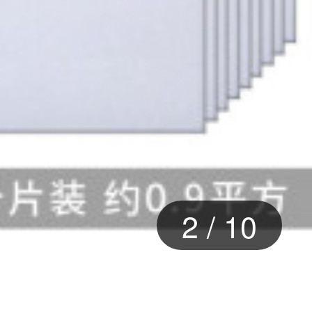
2
/
10