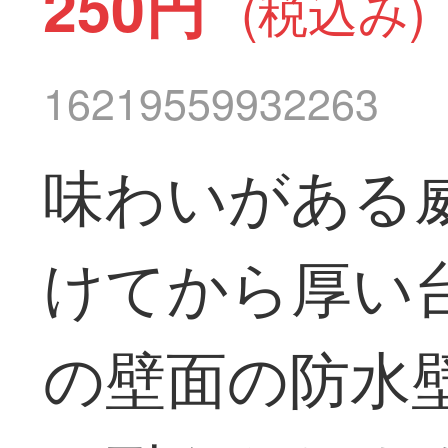
250円
(税込み)
16219559932263
味わいがある
けてから厚い
の壁面の防水