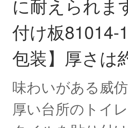
に耐えられま
付け板81014-
包装】厚さは約
味わいがある威仿
厚い台所のトイレ