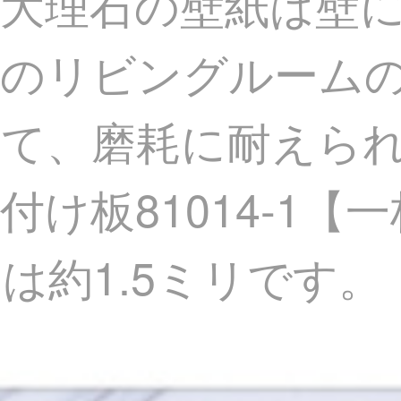
大理石の壁紙は壁
のリビングルーム
て、磨耗に耐えら
け板81014-1【一枚
は約1.5ミリです。