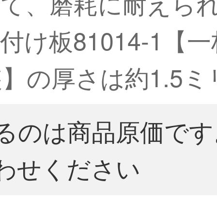
て、磨耗に耐えら
け板81014-1【一
装】の厚さは約1.5
るのは商品原価です
わせください