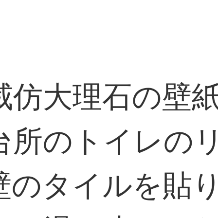
威仿大理石の壁
台所のトイレの
壁のタイルを貼