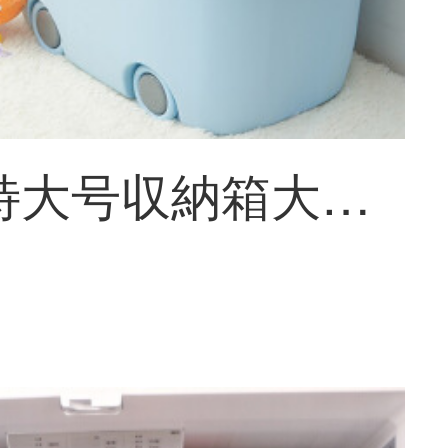
甘香屋特大号収納箱大容量スライド整理箱おもちゃ服プラスチック収納箱北欧粉中号【40*26*20】