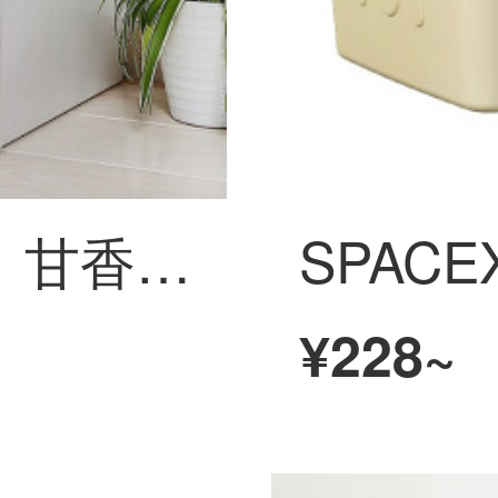
【低価格セール】甘香屋服収納箱プラスチック収納箱引き出し式透明たんす収納ケース下着収納ケース34 L白47*33.5*22 cm 2点セット
¥228~