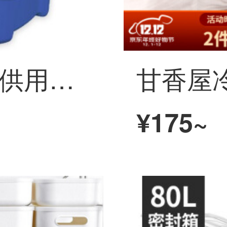
SPACEXPERT子供用収納箱60 L 2つに青＋赤の衣類整理箱お菓子おもちゃ箱収納ボックスボックス
¥175~