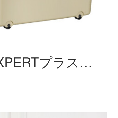
SPACEXPERTプラスチックの収納箱40 Lコーヒー色の綿は衣類整理箱のお菓子のおもちゃの箱に詰められて引っ越し箱を包装します。