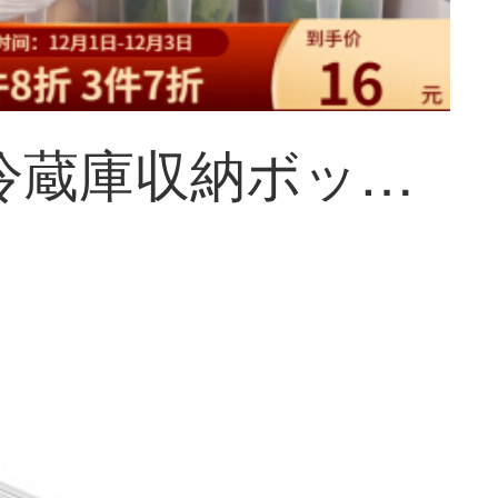
甘香屋冷蔵庫収納ボックス多機能食品収納長方形卵箱台所収納プラスチック収納ボックス透明2個入り