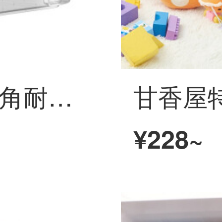
SPACEXPERT直角耐圧高透プラスチック収納箱14 L厚い衣類整理箱おもちゃ箱本箱
¥228~